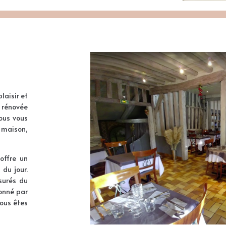
laisir et
e rénovée
ous vous
 maison,
offre un
 du jour.
ssurés du
ionné par
vous êtes