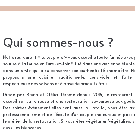
Qui sommes-nous ?
Notre restaurant « La Loupiote » vous accueille toute l’année avec p
sourire à La Loupe en Eure-et-Loir. Situé dans une ancienne établ
dans un style qui a su conserver son authenticité champêtre. N
proposons une cuisine traditionnelle, conviviale et faite
respectueuse des saisons et à base de produits frais.
Dirigé par Bruno et Clélia Jérôme depuis 2014, le restaurant 
accueil sur sa terrasse et une restauration savoureuse aux goûts
Des soirées événementielles sont aussi au rdv. Ici, vous êtes a
professionnalisme et de l’écoute d’un couple chaleureux et pass
le métier de la restauration. Si vous êtes végétarien/végétalien, 
aussi les bienvenus.