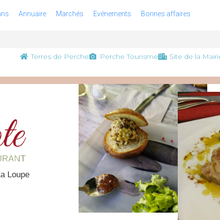
ans
Annuaire
Marchés
Evénements
Bonnes affaires
Terres de Perche
Perche Tourisme
Site de la Mairi
La Loupe