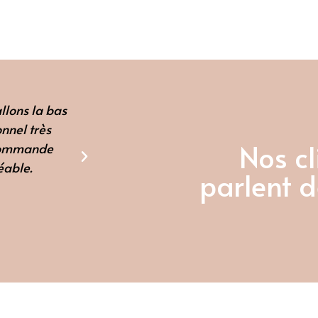
llons la bas
Un bon moment passé dans votre
nnel très
reviendrons avec plaisir. L'équipe est 
Nos cl
recommande
sympa. Et en plus on s'est rég
éable.
parlent d
Avril 2022
Avis Google